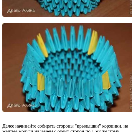
Далее начинайте собирать стороны "крылышки" корзинки, на
желтые модули надеваем с обеих сторон по 1-му желтому