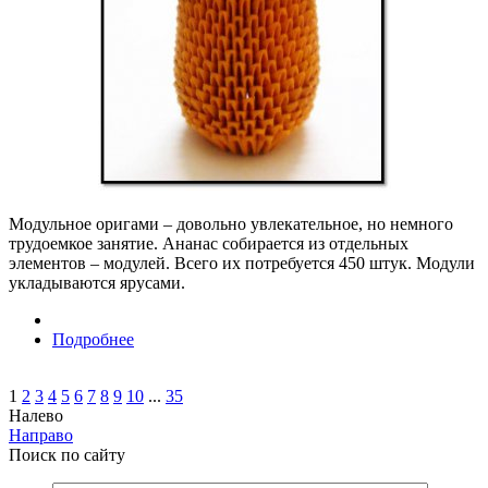
Модульное оригами – довольно увлекательное, но немного
трудоемкое занятие. Ананас собирается из отдельных
элементов – модулей. Всего их потребуется 450 штук. Модули
укладываются ярусами.
Подробнее
1
2
3
4
5
6
7
8
9
10
...
35
Налево
Направо
Поиск
по сайту