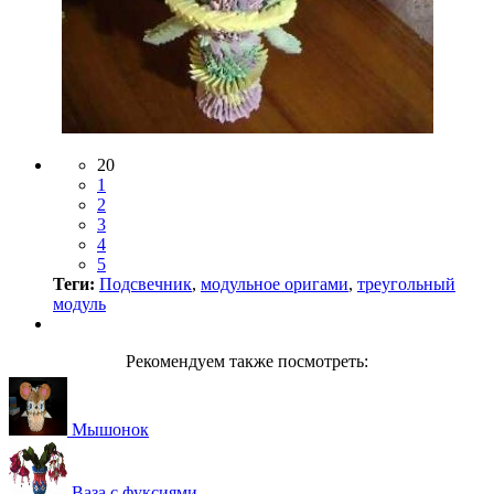
20
1
2
3
4
5
Теги:
Подсвечник
,
модульное оригами
,
треугольный
модуль
Рекомендуем также посмотреть:
Мышонок
Ваза с фуксиями