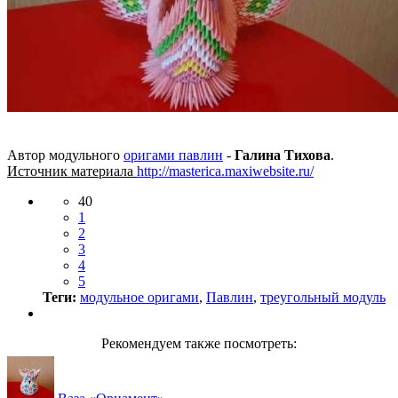
Автор модульного
оригами павлин
-
Галина Тихова
.
Источник материала
http://masterica.maxiwebsite.ru/
40
1
2
3
4
5
Теги:
модульное оригами
,
Павлин
,
треугольный модуль
Рекомендуем также посмотреть: