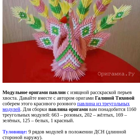
Модульное оригами павлин
с изящной расскраской перьев
хвоста. Давайте вместе с автором оригами
Галиной Тиховой
соберем этого красивого розового
павлина из треугольных
модулей
. Для сборки
павлина оригами
вам понадобится 1160
треугольных модулей: 663 – розовых, 202 – жёлтых, 169 –
зелёных, 125 – белых, 1 красный.
Туловище:
9 рядов модулей в положении ДСН (длинной
стороной наружу).