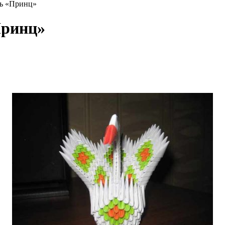
дь «Принц»
Принц»